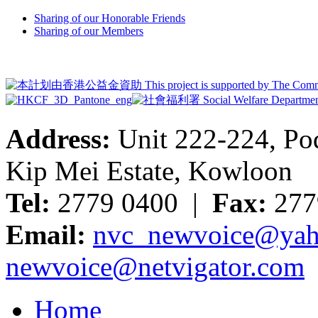
Sharing of our Honorable Friends
Sharing of our Members
Address:
Unit 222-224, Pod
Kip Mei Estate, Kowloon
Tel:
2779 0400 |
Fax:
277
Email:
nvc_newvoice@yah
newvoice@netvigator.com
Home