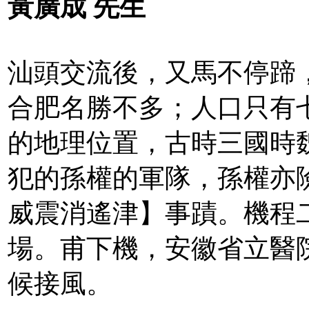
黃廣成
先生
汕頭交流後，又馬不停蹄
合肥名勝不多；人口只有
的地理位置，古時三國時
犯的孫權的軍隊，孫權亦
威震消遙津】事蹟。機程
場。甫下機，安徽省立醫
候接風。