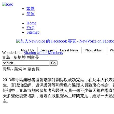
繁體
简体
Home
FAQ
Sitemap
About Us
Services
Latest News
Photo Album
Wo
Wonderland
Sharing of our Members
青島 - 葉炳坤 副會長
青島 - 葉炳坤 副會長
2013年青島無喉者復聲培訓計劃得以成功完結，在此本人代
生、言語治療師、資深護師等和青島市醫護人員致衷心感謝。
培訓中，青島市無喉參加者和醫護人員一個不少每天都在場直
天多些做復聲培訓，這幾次以復聲為主時間充足，經頭一天熱
主。