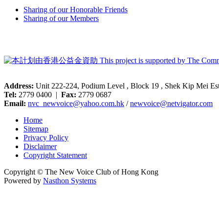
Sharing of our Honorable Friends
Sharing of our Members
Address:
Unit 222-224, Podium Level , Block 19 , Shek Kip Mei E
Tel:
2779 0400 |
Fax:
2779 0687
Email:
nvc_newvoice@yahoo.com.hk
/
newvoice@netvigator.com
Home
Sitemap
Privacy Policy
Disclaimer
Copyright Statement
Copyright © The New Voice Club of Hong Kong
Powered by
Nasthon Systems