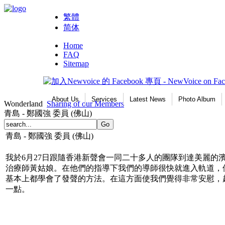
繁體
简体
Home
FAQ
Sitemap
About Us
Services
Latest News
Photo Album
Wonderland
Sharing of our Members
青島 - 鄭國強 委員 (佛山)
青島 - 鄭國強 委員 (佛山)
我於6月27日跟隨香港新聲會一同二十多人的團隊到達美麗
治療師黃姑娘。在他們的指導下我們的導師很快就進入軌道，
基本上都學會了發聲的方法。在這方面使我們覺得非常安慰，
一點。