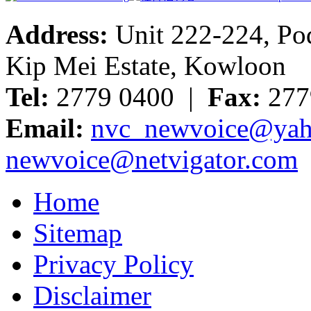
Address:
Unit 222-224, Pod
Kip Mei Estate, Kowloon
Tel:
2779 0400 |
Fax:
277
Email:
nvc_newvoice@yah
newvoice@netvigator.com
Home
Sitemap
Privacy Policy
Disclaimer