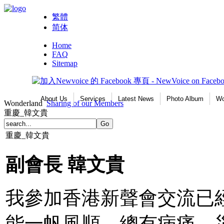
繁體
简体
Home
FAQ
Sitemap
About Us
Services
Latest News
Photo Album
Wo
Wonderland
Sharing of our Members
重慶_韓文貴
重慶_韓文貴
副會長
韓文貴
我參加香港新聲會交流已
能一帆風順。總有病痛、