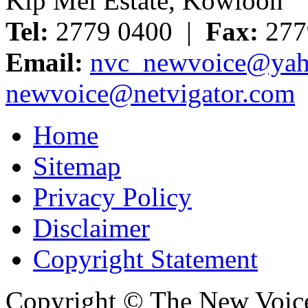
Kip Mei Estate, Kowloon
Tel:
2779 0400 |
Fax:
277
Email:
nvc_newvoice@yah
newvoice@netvigator.com
Home
Sitemap
Privacy Policy
Disclaimer
Copyright Statement
Copyright © The New Voic