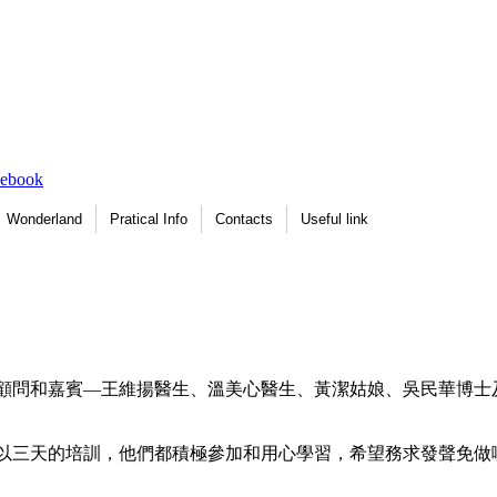
Wonderland
Pratical Info
Contacts
Useful link
各位顧問和嘉賓—王維揚醫生、溫美心醫生、黃潔姑娘、吳民華博
以三天的培訓，他們都積極參加和用心學習，希望務求發聲免做