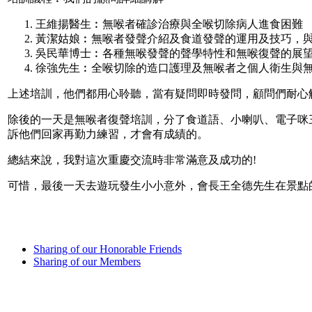
王維揚醫生︰無喉者確診治療與全喉切除病人進食困難
黃潔姑娘︰無喉者發聲介紹及食道發聲的運用及技巧，
吳民華博士︰各種無喉發聲的聲學特性和無喉復聲的展
徐強先生︰全喉切除的造口護理及無喉者之個人衛生與
上述培訓，他們都用心聆聽，當有疑問即時發問，顧問們耐心
除後的一天是無喉者復聲培訓，分了食道語、小喇叭、電子咪
訴他們回家再勤力練習，才會有成績的。
總結來說，我對這次重慶交流時非常滿意及成功的!
可惜，最後一天去遊玩發生小小意外，會長王全德先生在景點
Sharing of our Honorable Friends
Sharing of our Members