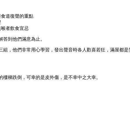
與食道復聲的重點
望
無喉者飲食宜忌
解答到他們滿意為止。
三組，他們非常用心學習，發出聲音時各人歡喜若狂，滿屋都是
的樓梯跌倒，可幸的是皮外傷，是不幸中之大幸。