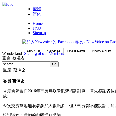
繁體
简体
Home
FAQ
Sitemap
About Us
Services
Latest News
Photo Album
Wonderland
Sharing of our Members
重慶_蔡澤玄
重慶_蔡澤玄
委員
蔡澤玄
香港新聲會在2016年重慶無喉者復聲培訓計劃，首先感謝
成!
今次交流當地無喉者參加人數頗多，但大部分都不能說話，所
培訓議程︰我們的顧問詳細講解