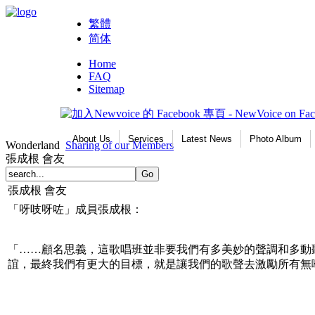
繁體
简体
Home
FAQ
Sitemap
About Us
Services
Latest News
Photo Album
Wonderland
Sharing of our Members
張成根 會友
張成根 會友
「呀吱呀咗」成員張成根：
「……顧名思義，這歌唱班並非要我們有多美妙的聲調和多動
誼，最終我們有更大的目標，就是讓我們的歌聲去激勵所有無