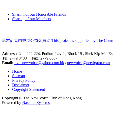
Sharing of our Honorable Friends
Sharing of our Members
Address:
Unit 222-224, Podium Level , Block 19 , Shek Kip Mei E
Tel:
2779 0400 |
Fax:
2779 0687
Email:
nvc_newvoice@yahoo.com.hk
/
newvoice@netvigator.com
Home
Sitemap
Privacy Policy
Disclaimer
Copyright Statement
Copyright © The New Voice Club of Hong Kong
Powered by
Nasthon Systems