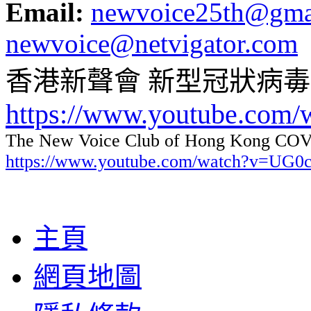
Email:
newvoice25th@gma
newvoice@netvigator.com
香港新聲會 新型冠狀病
https://www.youtube.com
The New Voice Club of Hong Kong COVI
https://www.youtube.com/watch?v=UG
主頁
網頁地圖