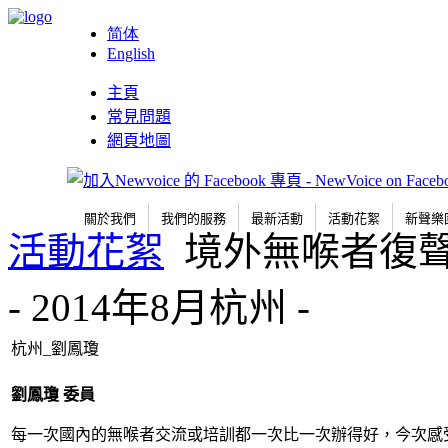
简体
English
主頁
常見問題
網頁地圖
關於我們
我們的服務
最新活動
活動花絮
新聲樂
活動花絮
境外無喉者復
- 2014年8月杭州 -
杭州_劉鳳瓊
劉鳳瓊
委員
每一次國內的無喉者交流或培訓都一次比一次辦得好，今次感