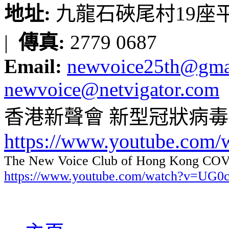
地址:
九龍石硤尾村19座平台
|
傳真:
2779 0687
Email:
newvoice25th@gma
newvoice@netvigator.com
香港新聲會 新型冠狀病
https://www.youtube.com
The New Voice Club of Hong Kong COVI
https://www.youtube.com/watch?v=UG