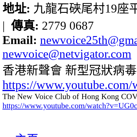
地址:
九龍石硤尾村19座平台
|
傳真:
2779 0687
Email:
newvoice25th@gma
newvoice@netvigator.com
香港新聲會 新型冠狀病
https://www.youtube.com
The New Voice Club of Hong Kong COVI
https://www.youtube.com/watch?v=UG