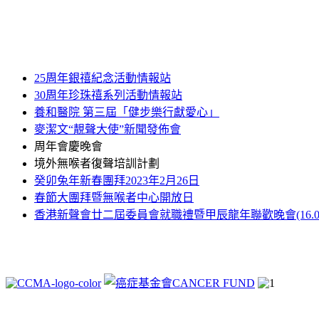
25周年銀禧紀念活動情報站
30周年珍珠禧系列活動情報站
養和醫院 第三屆「健步樂行獻愛心」
麥潔文“靚聲大使”新聞發佈會
周年會慶晚會
境外無喉者復聲培訓計劃
癸卯兔年新春團拜2023年2月26日
春節大團拜暨無喉者中心開放日
香港新聲會廿二屆委員會就職禮暨甲辰龍年聯歡晚會(16.03.2