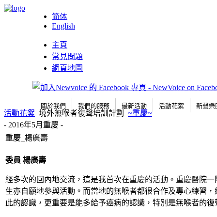
简体
English
主頁
常見問題
網頁地圖
關於我們
我們的服務
最新活動
活動花絮
新聲樂
活動花絮
境外無喉者復聲培訓計劃
~重慶~
- 2016年5月重慶 -
重慶_楊廣壽
委員
楊廣壽
經多次的回內地交流，這是我首次在重慶的活動。重慶醫院一
生亦自願地參與活動。而當地的無喉者都很合作及專心練習，
此的認識，更重要是能多給予癌病的認識，特別是無喉者的復