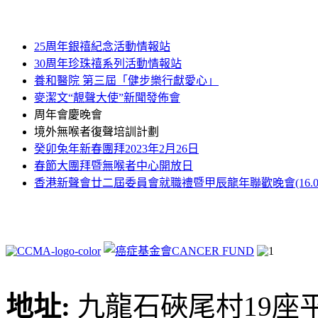
25周年銀禧紀念活動情報站
30周年珍珠禧系列活動情報站
養和醫院 第三屆「健步樂行獻愛心」
麥潔文“靚聲大使”新聞發佈會
周年會慶晚會
境外無喉者復聲培訓計劃
癸卯兔年新春團拜2023年2月26日
春節大團拜暨無喉者中心開放日
香港新聲會廿二屆委員會就職禮暨甲辰龍年聯歡晚會(16.03.2
地址:
九龍石硤尾村19座平台