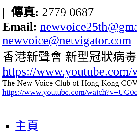
|
傳真:
2779 0687
Email:
newvoice25th@gma
newvoice@netvigator.com
香港新聲會 新型冠狀病
https://www.youtube.com
The New Voice Club of Hong Kong COVI
https://www.youtube.com/watch?v=UG
主頁