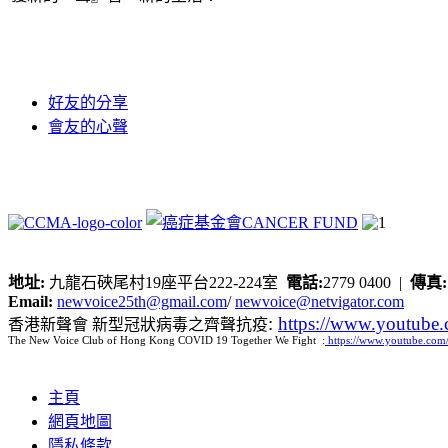
好友的分享
會友的心聲
地址:
九龍石硤尾村19座平台222-224室
電話:
2779 0400 |
傳真
Email:
newvoice25th@gmail.com
/
newvoice@netvigator.com
:
https://www.youtub
香港新聲會 新型冠狀病毒之齊聲抗疫
The New Voice Club of Hong Kong COVID 19 Together We Fight :
https://www.youtube.c
主頁
網頁地圖
隱私條款