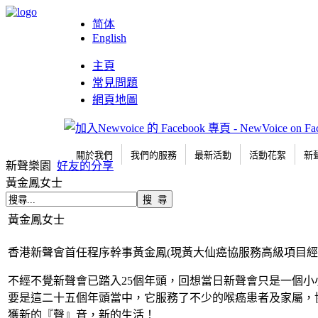
简体
English
主頁
常見問題
網頁地圖
關於我們
我們的服務
最新活動
活動花絮
新
新聲樂園
好友的分享
黃金鳳女士
黃金鳳女士
香港新聲會首任程序幹事黃金鳳(現黃大仙癌協服務高級項目經
不經不覺新聲會已踏入25個年頭，回想當日新聲會只是一個
要是這二十五個年頭當中，它服務了不少的喉癌患者及家屬，
獲新的『聲』音，新的生活！