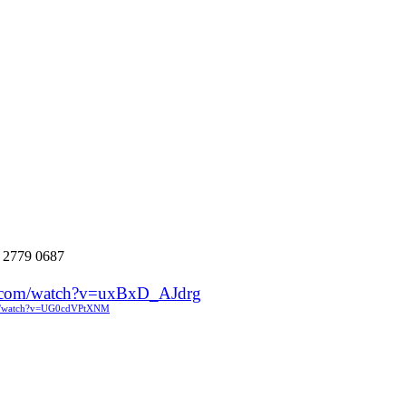
:
2779 0687
e.com/watch?v=uxBxD_AJdrg
om/watch?v=UG0cdVPtXNM