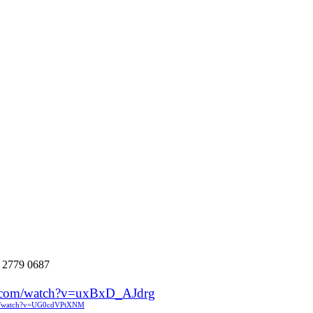
:
2779 0687
e.com/watch?v=uxBxD_AJdrg
om/watch?v=UG0cdVPtXNM