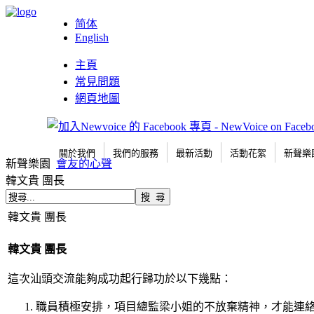
简体
English
主頁
常見問題
網頁地圖
關於我們
我們的服務
最新活動
活動花絮
新聲樂
新聲樂園
會友的心聲
韓文貴 團長
韓文貴 團長
韓文貴
團長
這次汕頭交流能夠成功起行歸功於以下幾點：
職員積極安排，項目總監梁小姐的不放棄精神，才能連