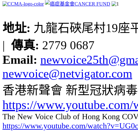
地址:
九龍石硤尾村19座平台
|
傳真:
2779 0687
Email:
newvoice25th@gma
newvoice@netvigator.com
香港新聲會 新型冠狀病
https://www.youtube.com
The New Voice Club of Hong Kong COVI
https://www.youtube.com/watch?v=UG