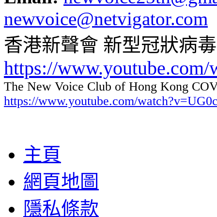
newvoice@netvigator.com
香港新聲會 新型冠狀病
https://www.youtube.com
The New Voice Club of Hong Kong COVI
https://www.youtube.com/watch?v=UG
主頁
網頁地圖
隱私條款