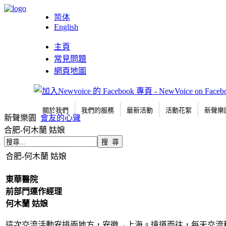
简体
English
主頁
常見問題
網頁地圖
關於我們
我們的服務
最新活動
活動花絮
新聲樂
新聲樂園
會友的心聲
合肥-何木蘭 姑娘
合肥-何木蘭 姑娘
東華醫院
前部門運作經理
何木蘭
姑娘
這次交流活動安排兩地方，安徽→上海。遠道而往，每天交流