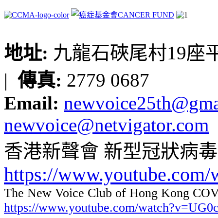
地址:
九龍石硤尾村19座平台
|
傳真:
2779 0687
Email:
newvoice25th@gma
newvoice@netvigator.com
香港新聲會 新型冠狀病
https://www.youtube.com
The New Voice Club of Hong Kong COVI
https://www.youtube.com/watch?v=UG