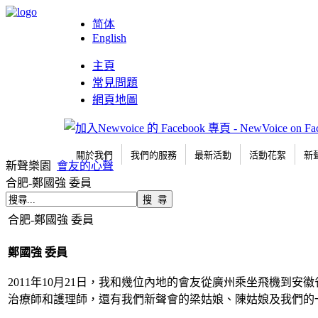
简体
English
主頁
常見問題
網頁地圖
關於我們
我們的服務
最新活動
活動花絮
新
新聲樂園
會友的心聲
合肥-鄭國強 委員
合肥-鄭國強 委員
鄭國強 委員
2011年10月21日，我和幾位內地的會友從廣州乘坐飛機
治療師和護理師，還有我們新聲會的梁姑娘、陳姑娘及我們的