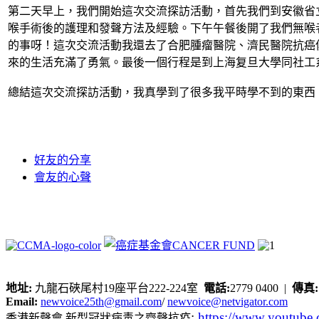
第二天早上，我們開始這次交流探訪活動，首先我們到安徽省
喉手術後的護理和發聲方法及經驗。下午午餐後開了我們無喉
的事呀！這次交流活動我還去了合肥腫瘤醫院、濟民醫院抗癌
來的生活充滿了勇氣。最後一個行程是到上海复旦大學同社工
總結這次交流探訪活動，我真學到了很多我平時學不到的東西
好友的分享
會友的心聲
地址:
九龍石硤尾村19座平台222-224室
電話:
2779 0400 |
傳真
Email:
newvoice25th@gmail.com
/
newvoice@netvigator.com
:
https://www.youtub
香港新聲會 新型冠狀病毒之齊聲抗疫