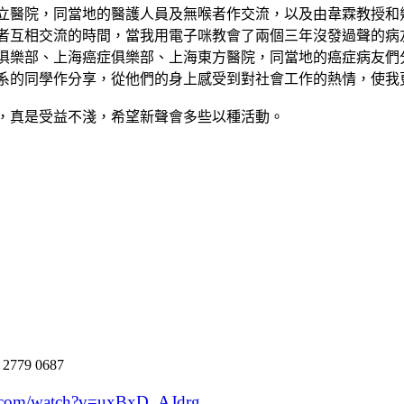
立醫院，同當地的醫護人員及無喉者作交流，以及由韋霖教授和
者互相交流的時間，當我用電子咪教會了兩個三年沒發過聲的病
俱樂部、上海癌症俱樂部、上海東方醫院，同當地的癌症病友們
系的同學作分享，從他們的身上感受到對社會工作的熱情，使我
，真是受益不淺，希望新聲會多些以種活動。
:
2779 0687
e.com/watch?v=uxBxD_AJdrg