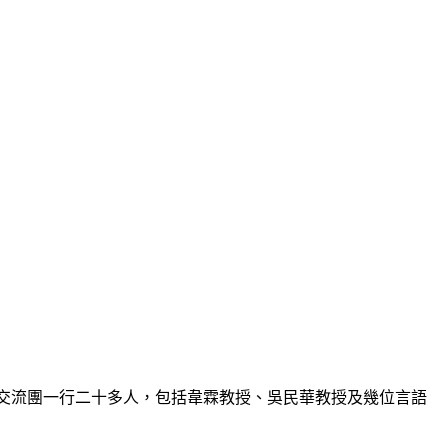
次交流團一行二十多人，包括韋霖教授、吳民華教授及幾位言語