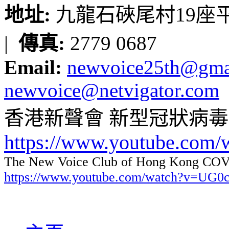
地址:
九龍石硤尾村19座平台
|
傳真:
2779 0687
Email:
newvoice25th@gma
newvoice@netvigator.com
香港新聲會 新型冠狀病
https://www.youtube.com
The New Voice Club of Hong Kong COVI
https://www.youtube.com/watch?v=UG