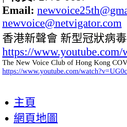
Email:
newvoice25th@gma
newvoice@netvigator.com
香港新聲會 新型冠狀病
https://www.youtube.com
The New Voice Club of Hong Kong COVI
https://www.youtube.com/watch?v=UG
主頁
網頁地圖