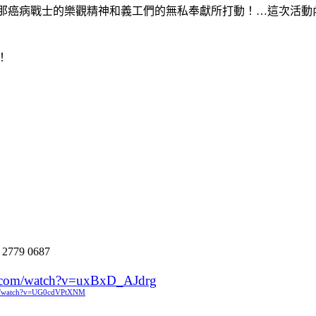
那癌病戰士的樂觀精神和義工們的無私奉獻所打動！…這次活動
！
:
2779 0687
e.com/watch?v=uxBxD_AJdrg
om/watch?v=UG0cdVPtXNM