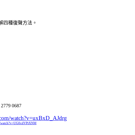
講解四種復聲方法。
:
2779 0687
e.com/watch?v=uxBxD_AJdrg
om/watch?v=UG0cdVPtXNM