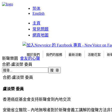
简体
English
主頁
常見問題
網頁地圖
關於我們
我們的服務
最新活動
活動花絮
新
新聲樂園
會友的心聲
合肥-盧淡榮 委員
合肥-盧淡榮 委員
盧淡榮 委員
香港癌症基金會支持新聲會到內地交流
安徽省立醫院 – 內地無喉者對於新聲會義工講解的復聲方法