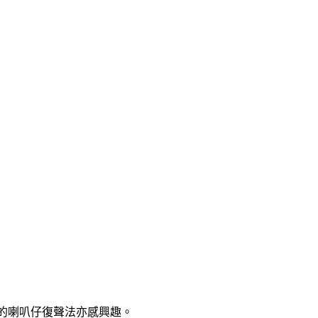
用的喇叭仔復聲法亦感興趣。