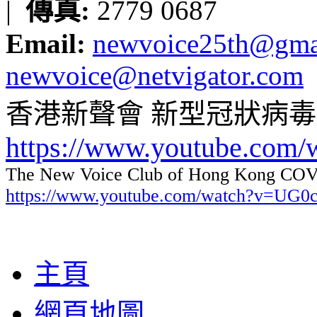
|
傳真:
2779 0687
Email:
newvoice25th@gma
newvoice@netvigator.com
香港新聲會 新型冠狀病
https://www.youtube.com
The New Voice Club of Hong Kong COVI
https://www.youtube.com/watch?v=UG
主頁
網頁地圖