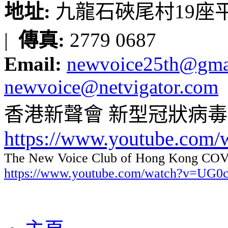
地址:
九龍石硤尾村19座平台
|
傳真:
2779 0687
Email:
newvoice25th@gma
newvoice@netvigator.com
香港新聲會 新型冠狀病
https://www.youtube.com
The New Voice Club of Hong Kong COVI
https://www.youtube.com/watch?v=UG