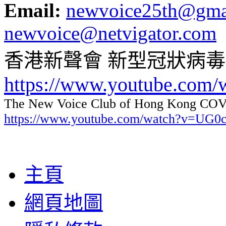
Email:
newvoice25th@gma
newvoice@netvigator.com
香港新聲會 新型冠狀病
https://www.youtube.com
The New Voice Club of Hong Kong COVI
https://www.youtube.com/watch?v=UG
主頁
網頁地圖