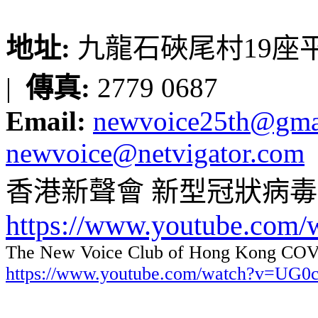
地址:
九龍石硤尾村19座平台
|
傳真:
2779 0687
Email:
newvoice25th@gma
newvoice@netvigator.com
香港新聲會 新型冠狀病
https://www.youtube.com
The New Voice Club of Hong Kong COVI
https://www.youtube.com/watch?v=UG