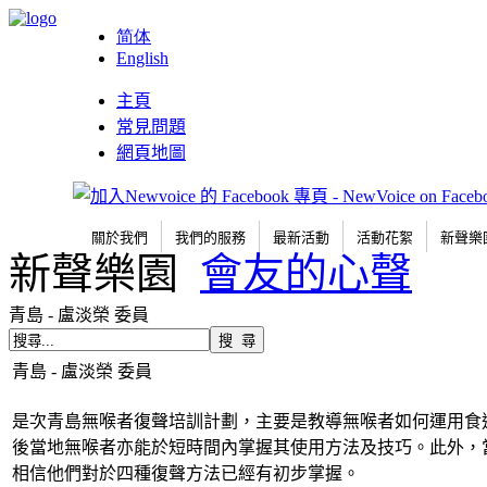
简体
English
主頁
常見問題
網頁地圖
關於我們
我們的服務
最新活動
活動花絮
新聲樂
新聲樂園
會友的心聲
青島 - 盧淡榮 委員
青島 - 盧淡榮 委員
是次青島無喉者復聲培訓計劃，主要是教導無喉者如何運用食
後當地無喉者亦能於短時間內掌握其使用方法及技巧。此外，
相信他們對於四種復聲方法已經有初步掌握。