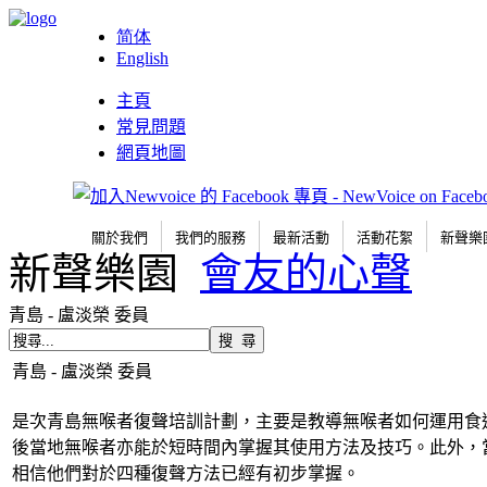
简体
English
主頁
常見問題
網頁地圖
關於我們
我們的服務
最新活動
活動花絮
新聲樂
新聲樂園
會友的心聲
青島 - 盧淡榮 委員
青島 - 盧淡榮 委員
是次青島無喉者復聲培訓計劃，主要是教導無喉者如何運用食
後當地無喉者亦能於短時間內掌握其使用方法及技巧。此外，
相信他們對於四種復聲方法已經有初步掌握。