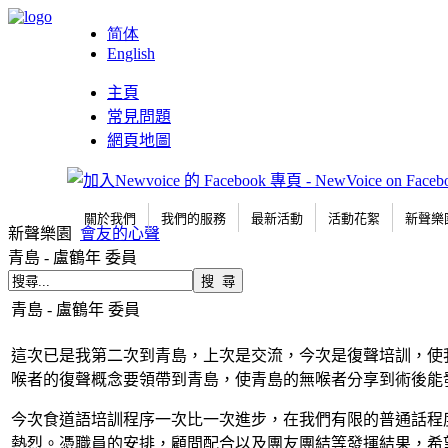
简体
English
主頁
常見問題
網頁地圖
關於我們
我們的服務
最新活動
活動花絮
新聲樂
新聲樂園
會友的心聲
青島 - 盧鶴年 委員
青島 - 盧鶴年 委員
這次已是我第二次到青島，上次是交流，今次是復聲培訓，使
喉者的復聲概念要領帶到青島，使青島的無喉者分享到術後能
今次食道語培訓程序一次比一次進步，在我們有限的普通話程
熱烈。憑職員的安排，顧問配合以及團友團結等發揮結果，希