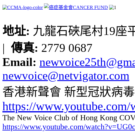
地址:
九龍石硤尾村19座平台
|
傳真:
2779 0687
Email:
newvoice25th@gma
newvoice@netvigator.com
香港新聲會 新型冠狀病
https://www.youtube.com
The New Voice Club of Hong Kong COVI
https://www.youtube.com/watch?v=UG