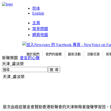
简体
English
主頁
常見問題
網頁地圖
關於我們
我們的服務
最新活動
活動花絮
新
新聲樂園
會友的心聲
天津_盧淡榮
天津_盧淡榮
是次由癌症基金會贊助香港新聲會的天津無喉者復聲學習班，