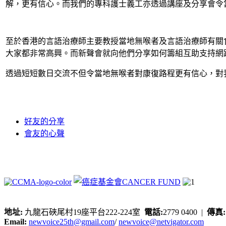
解，更有信心。而我們的專科護士義工亦透過講座及分享會令
至於香港的言語治療師主要教授當地無喉者及言語治療師有關
大家都非常高興。而新聲會就向他們分享如何籌組互助支持網
透過短短數日交流不但令當地無喉者對康復路程更有信心，對
好友的分享
會友的心聲
地址:
九龍石硤尾村19座平台222-224室
電話:
2779 0400 |
傳真
Email:
newvoice25th@gmail.com
/
newvoice@netvigator.com