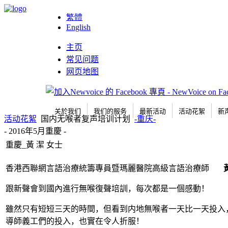
繁體
English
主页
常见问题
网页地图
关於我们
我们的服务
最新活动
活动花絮
新
活动花絮
国内无喉者复声培训计划
-重庆-
- 2016年5月重慶 -
重慶_黃 潔 女士
香港西聯網言語治療統籌專員暨瑪麗醫院高級言語治療師
跟新聲會到國內進行無喉復聲培訓，每次都是一個感動！
雖然只有短短三天的時間，但看到内地無喉者一天比一天投入
導師義工們的投入，也實在令人折服！