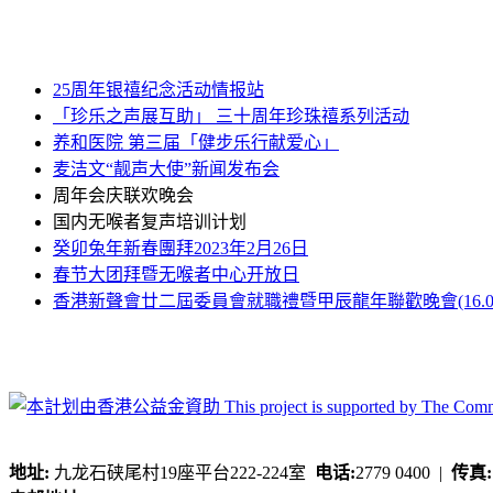
25周年银禧纪念活动情报站
「珍乐之声展互助」 三十周年珍珠禧系列活动
养和医院 第三届「健步乐行献爱心」
麦洁文“靓声大使”新闻发布会
周年会庆联欢晚会
国内无喉者复声培训计划
癸卯兔年新春團拜2023年2月26日
春节大团拜暨无喉者中心开放日
香港新聲會廿二屆委員會就職禮暨甲辰龍年聯歡晚會(16.03.2
地址:
九龙石硖尾村19座平台222-224室
电话:
2779 0400 |
传真