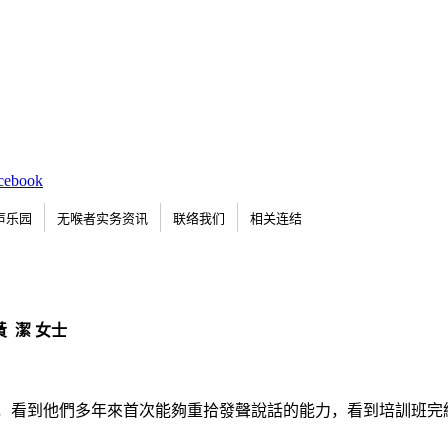
声乐园
无喉者实务资讯
联络我们
相关连结
黃 潔 女士
，看到他們多年來首次能夠重拾發聲說話的能力，看到培訓班完