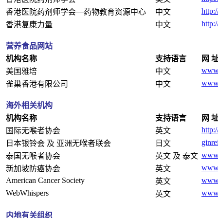
http:
香港医院药剂师学会—药物教育资源中心
中文
http:
香港复康力量
中文
营养食品网站
机构名称
支持语言
网 
www.
美国雅培
中文
www.
雀巢香港有限公司
中文
海外相关机构
机构名称
支持语言
网 
http:
国际无喉者协会
英文
ginre
日本银铃会 及 亚洲无喉者联会
日文
www.
泰国无喉者协会
英文 及 泰文
www.
新加坡防癌协会
英文
American Cancer Society
www.
英文
WebWhispers
www.
英文
内地有关组织