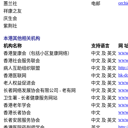
orch
蕙兰社
电邮
祥康之友
庆生会
紫荆社
本港其他相关机构
机构名称
支持语言
网 
www.
香港复康会（包括小区复康网络）
中文 及 英文
www.
香港社会服务联会
中文 及 英文
http
病人互助组织联盟
中文 及 英文
hk-d
香港医联网
中文 及 英文
www.
老人权益促进会
中文 及 英文
www.
长者网络发展协会有限公司 - 老有网
中文 及 英文
www.
卫生署 - 长者健康服务网站
中文 及 英文
www.
香港老年学会
中文 及 英文
www.
香港长者协会
中文
www.
长者安居服务协会
中文 及 英文
http:
香港医院药剂师学会
英文