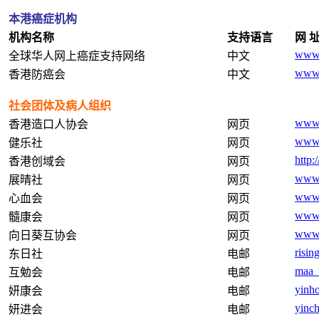
本港癌症机构
机构名称
支持语言
网 
www.
全球华人网上癌症支持网络
中文
www.
香港防癌会
中文
社会团体及病人组织
www.
香港造口人协会
网页
www.
健乐社
网页
http
香港创域会
网页
www.
展晴社
网页
www.
心血会
网页
www.
髓康会
网页
www.
向日葵互协会
网页
risi
东日社
电邮
maa_
互勉会
电邮
yinh
妍康会
电邮
yinc
妍进会
电邮