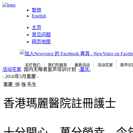
繁體
English
主页
常见问题
网页地图
关於我们
我们的服务
最新活动
活动花絮
新声乐
活动花絮
国内无喉者复声培训计划
-重庆-
- 2016年5月重慶 -
重慶_徐 強 先生
香港瑪麗醫院
十分開心，萬分榮幸，今