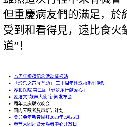
但重慶病友們的滿足，於
受到和看得見，遠比食火鍋
道”！
25周年银禧纪念活动情报站
「珍乐之声展互助」 三十周年珍珠禧系列活动
养和医院 第三届「健步乐行献爱心」
麦洁文“靓声大使”新闻发布会
周年会庆联欢晚会
国内无喉者复声培训计划
癸卯兔年新春團拜2023年2月26日
春节大团拜暨无喉者中心开放日