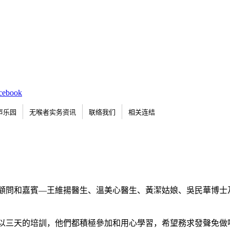
声乐园
无喉者实务资讯
联络我们
相关连结
各位顧問和嘉賓—王維揚醫生、溫美心醫生、黃潔姑娘、吳民華博
以三天的培訓，他們都積極參加和用心學習，希望務求發聲免做