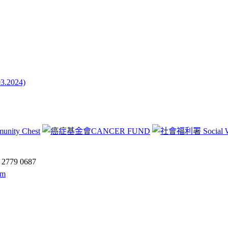
024)
:
2779 0687
om