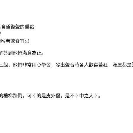
與食道復聲的重點
望
無喉者飲食宜忌
解答到他們滿意為止。
三組，他們非常用心學習，發出聲音時各人歡喜若狂，滿屋都是
的樓梯跌倒，可幸的是皮外傷，是不幸中之大幸。