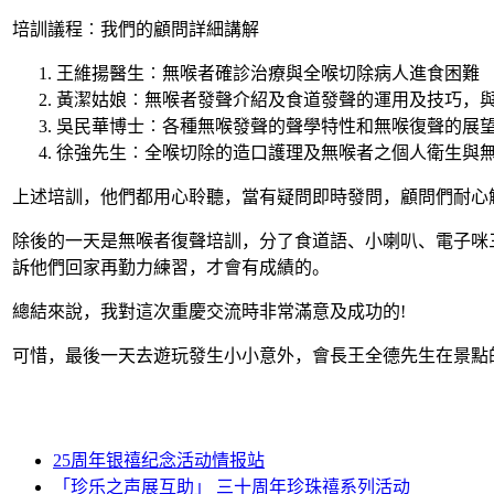
培訓議程︰我們的顧問詳細講解
王維揚醫生︰無喉者確診治療與全喉切除病人進食困難
黃潔姑娘︰無喉者發聲介紹及食道發聲的運用及技巧，
吳民華博士︰各種無喉發聲的聲學特性和無喉復聲的展
徐強先生︰全喉切除的造口護理及無喉者之個人衛生與
上述培訓，他們都用心聆聽，當有疑問即時發問，顧問們耐心
除後的一天是無喉者復聲培訓，分了食道語、小喇叭、電子咪
訴他們回家再勤力練習，才會有成績的。
總結來說，我對這次重慶交流時非常滿意及成功的!
可惜，最後一天去遊玩發生小小意外，會長王全德先生在景點
25周年银禧纪念活动情报站
「珍乐之声展互助」 三十周年珍珠禧系列活动