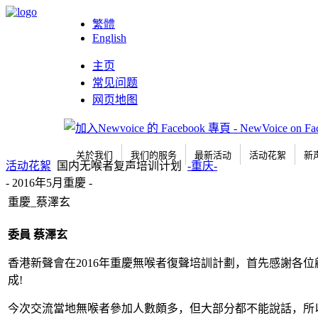
繁體
English
主页
常见问题
网页地图
关於我们
我们的服务
最新活动
活动花絮
新
活动花絮
国内无喉者复声培训计划
-重庆-
- 2016年5月重慶 -
重慶_蔡澤玄
委員
蔡澤玄
香港新聲會在2016年重慶無喉者復聲培訓計劃，首先感謝
成!
今次交流當地無喉者參加人數頗多，但大部分都不能說話，所