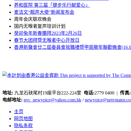
养和医院 第三届「健步乐行献爱心」
麦洁文“靓声大使”新闻发布会
周年会庆联欢晚会
国内无喉者复声培训计划
癸卯兔年新春團拜2023年2月26日
春节大团拜暨无喉者中心开放日
香港新聲會廿二屆委員會就職禮暨甲辰龍年聯歡晚會(16.03.2
地址:
九龙石硖尾村19座平台222-224室
电话:
2779 0400 |
传真
电邮地址:
nvc_newvoice@yahoo.com.hk
/
newvoice@netvigator.c
主页
网页地图
隐私条款