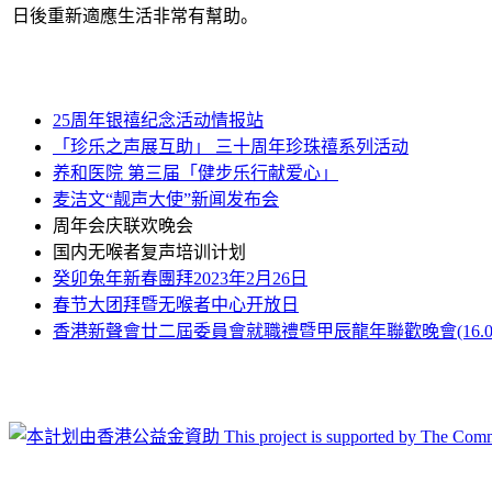
日後重新適應生活非常有幫助。
25周年银禧纪念活动情报站
「珍乐之声展互助」 三十周年珍珠禧系列活动
养和医院 第三届「健步乐行献爱心」
麦洁文“靓声大使”新闻发布会
周年会庆联欢晚会
国内无喉者复声培训计划
癸卯兔年新春團拜2023年2月26日
春节大团拜暨无喉者中心开放日
香港新聲會廿二屆委員會就職禮暨甲辰龍年聯歡晚會(16.03.2