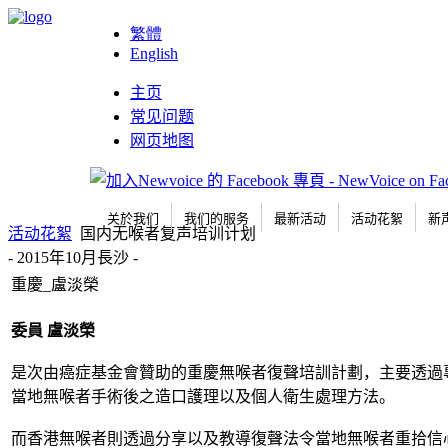
繁體
English
主页
常见问题
网页地图
关於我们
我们的服务
最新活动
活动花絮
新
活动花絮
国内无喉者复声培训计划
- 2015年10月長沙 -
重慶_盧淡榮
委員
盧淡榮
是次由癌症基金會贊助的重慶無喉者復聲培訓計劃，主要透過
當地無喉者手術後之造口護理以及個人衛生處理方法。
而香港無喉者則透過分享以及教導復聲法令當地無喉者重拾信