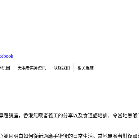
声乐园
无喉者实务资讯
联络我们
相关连结
專題講座，香港無喉者義工的分享以及食道語培訓，令當地無喉
心並且明白如何從新適應手術後的日常生活。當地無喉者對復聲