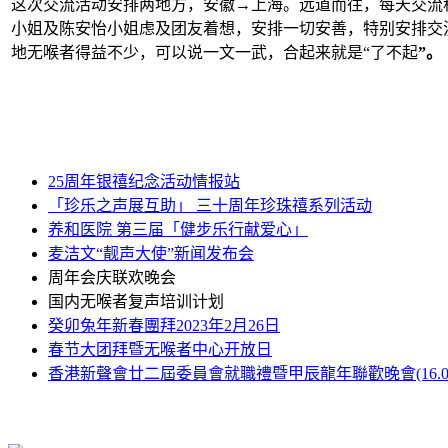
这次交流活动安排两地方，安徽→上海。远道而往，每天交流
小姐及
陈安怡
小姐虑及团友着想，安排一切安善，特别安排交
地无喉者得益不少，可以说一文一武，合起来就是“了不起
”
。
25周年银禧纪念活动情报站
「珍乐之声展互助」 三十周年珍珠禧系列活动
养和医院 第三届「健步乐行献爱心」
麦洁文“靓声大使”新闻发布会
周年会庆联欢晚会
国内无喉者复声培训计划
癸卯兔年新春團拜2023年2月26日
春节大团拜暨无喉者中心开放日
香港新聲會廿二屆委員會就職禮暨甲辰龍年聯歡晚會(16.03.2