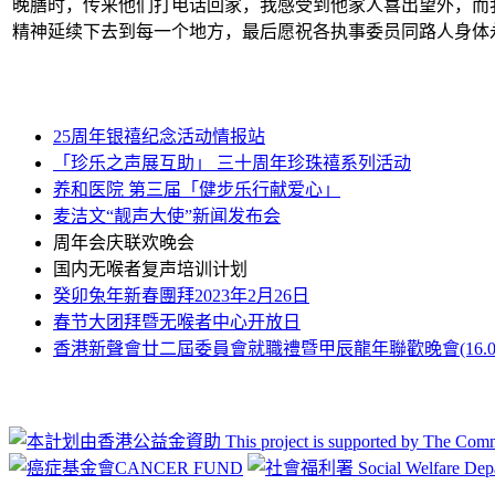
晚膳时，传来他们打电话回家，我感受到他家人喜出望外，而
精神延续下去到每一个地方，最后愿祝各执事委员同路人身体
25周年银禧纪念活动情报站
「珍乐之声展互助」 三十周年珍珠禧系列活动
养和医院 第三届「健步乐行献爱心」
麦洁文“靓声大使”新闻发布会
周年会庆联欢晚会
国内无喉者复声培训计划
癸卯兔年新春團拜2023年2月26日
春节大团拜暨无喉者中心开放日
香港新聲會廿二屆委員會就職禮暨甲辰龍年聯歡晚會(16.03.2