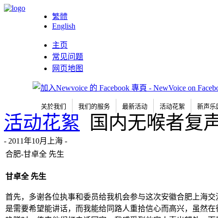
繁體
English
主页
常见问题
网页地图
关於我们
我们的服务
最新活动
活动花絮
新声乐
活动花絮
国内无喉者复
- 2011年10月上海 -
合肥-甘卓全 先生
甘卓全
先生
首先，多谢各位执事和委员给我机会参与这次安徽合肥上海交
是需要希望能讲话，而我能给同路人重拾信心而高兴，虽然在很