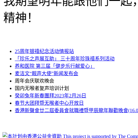
我期望明年能跟他們一起
精神！
25周年银禧纪念活动情报站
「珍乐之声展互助」 三十周年珍珠禧系列活动
养和医院 第三届「健步乐行献爱心」
麦洁文“靓声大使”新闻发布会
周年会庆联欢晚会
国内无喉者复声培训计划
癸卯兔年新春團拜2023年2月26日
春节大团拜暨无喉者中心开放日
香港新聲會廿二屆委員會就職禮暨甲辰龍年聯歡晚會(16.03.2