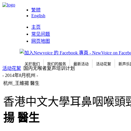
繁體
English
主页
常见问题
网页地图
关於我们
我们的服务
最新活动
活动花絮
新声乐
活动花絮
国内无喉者复声培训计划
- 2014年8月杭州 -
杭州_王維揚 醫生
香港中文大學耳鼻咽喉
揚
醫生