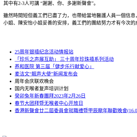
其中有2-3人可講 “謝謝、你、多謝新聲會”。
雖然時間短但義工們已盡了力，也帶給當地醫護人員一個信息
小姐、陳安怡小姐妥善的安排，義工們的團結努力才有今次的
25周年银禧纪念活动情报站
「珍乐之声展互助」 三十周年珍珠禧系列活动
养和医院 第三届「健步乐行献爱心」
麦洁文“靓声大使”新闻发布会
周年会庆联欢晚会
国内无喉者复声培训计划
癸卯兔年新春團拜2023年2月26日
春节大团拜暨无喉者中心开放日
香港新聲會廿二屆委員會就職禮暨甲辰龍年聯歡晚會(16.03.2