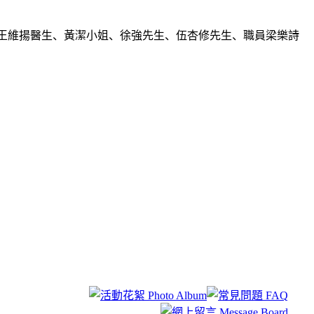
王維揚醫生、黃潔小姐、徐強先生、伍杏修先生、職員梁樂詩