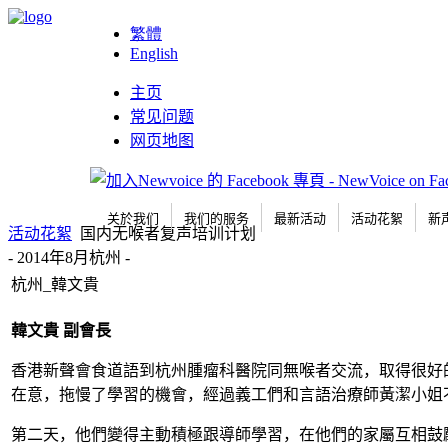
繁體
English
主页
常见问题
网页地图
关於我们
我们的服务
最新活动
活动花絮
新
活动花絮
国内无喉者复声培训计划
- 2014年8月杭州 -
杭州_韓文貴
韓文貴
副會長
香港新聲會食道語到杭州腫瘤科醫院同無喉者交流，取得很好
在意，拖慢了學習的機會，經過義工們和言語治療師黃潔小姐
第二天，他們變得主動積極跟導師學習，在他們的家屬互相鼓勵