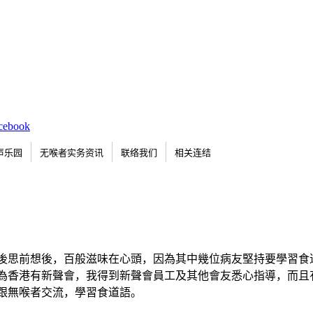
声乐园
无喉者实务资讯
联络我们
相关连结
回港後思前想後，百般滋味在心頭，因為其中幾位病友堅持要學習
為香港有新聲會，我得到新聲會員工及其他會友悉心指導，而且
跟無喉者交流，學習食道語。