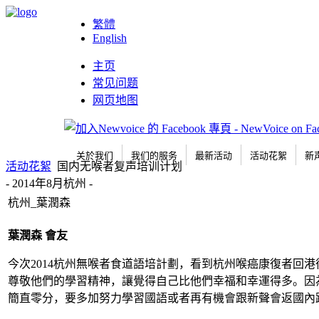
繁體
English
主页
常见问题
网页地图
关於我们
我们的服务
最新活动
活动花絮
新
活动花絮
国内无喉者复声培训计划
- 2014年8月杭州 -
杭州_葉潤森
葉潤森
會友
今次2014杭州無喉者食道語培計劃，看到杭州喉癌康復者
尊敬他們的學習精神，讓覺得自己比他們幸福和幸運得多。因
簡直零分，要多加努力學習國語或者再有機會跟新聲會返國內