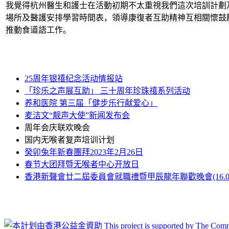
我覺得杭州醫生和護士在活動初期不太重視我們這次培訓計劃
場所及醫護安排學習時間表，領導康復者互助精神互相關懷鼓
推動食道語工作。
25周年银禧纪念活动情报站
「珍乐之声展互助」 三十周年珍珠禧系列活动
养和医院 第三届「健步乐行献爱心」
麦洁文“靓声大使”新闻发布会
周年会庆联欢晚会
国内无喉者复声培训计划
癸卯兔年新春團拜2023年2月26日
春节大团拜暨无喉者中心开放日
香港新聲會廿二屆委員會就職禮暨甲辰龍年聯歡晚會(16.03.2