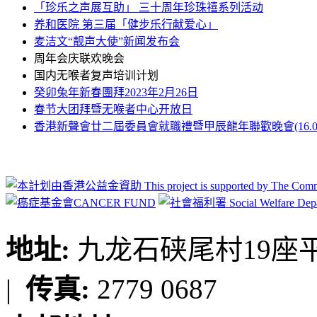
「珍乐之声展互助」 三十周年珍珠禧系列活动
养和医院 第三届「健步乐行献爱心」
麦洁文“靓声大使”新闻发布会
周年会庆联欢晚会
国内无喉者复声培训计划
癸卯兔年新春團拜2023年2月26日
春节大团拜暨无喉者中心开放日
香港新聲會廿二屆委員會就職禮暨甲辰龍年聯歡晚會(16.03.2
地址:
九龙石硖尾村19座平台
|
传真:
2779 0687