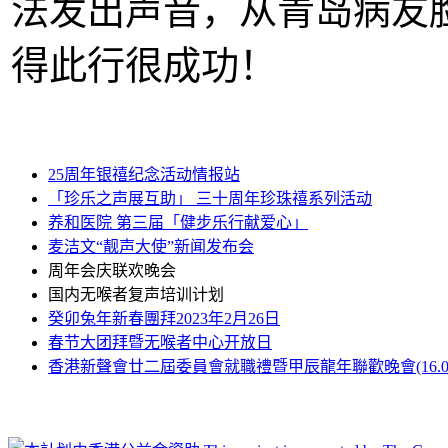
法发出声音，从青岛病友
得此行很成功！
25周年银禧纪念活动情报站
「珍乐之声展互助」 三十周年珍珠禧系列活动
养和医院 第三届「健步乐行献爱心」
麦洁文“靓声大使”新闻发布会
周年会庆联欢晚会
国内无喉者复声培训计划
癸卯兔年新春團拜2023年2月26日
春节大团拜暨无喉者中心开放日
香港新聲會廿二屆委員會就職禮暨甲辰龍年聯歡晚會(16.03.2