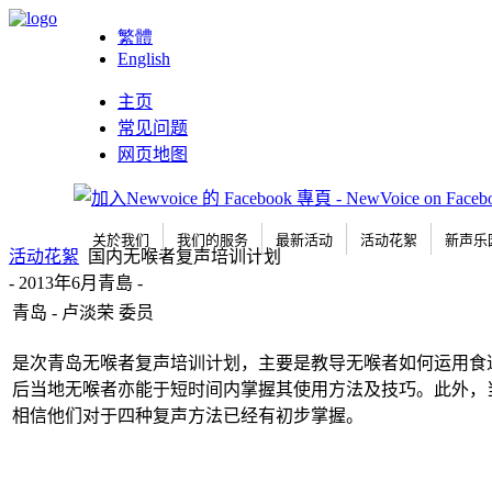
繁體
English
主页
常见问题
网页地图
关於我们
我们的服务
最新活动
活动花絮
新声乐
活动花絮
国内无喉者复声培训计划
- 2013年6月青島 -
青岛 - 卢淡荣 委员
是次青岛无喉者复声培训计划，主要是教导无喉者如何运用食
后当地无喉者亦能于短时间内掌握其使用方法及技巧。此外，
相信他们对于四种复声方法已经有初步掌握。