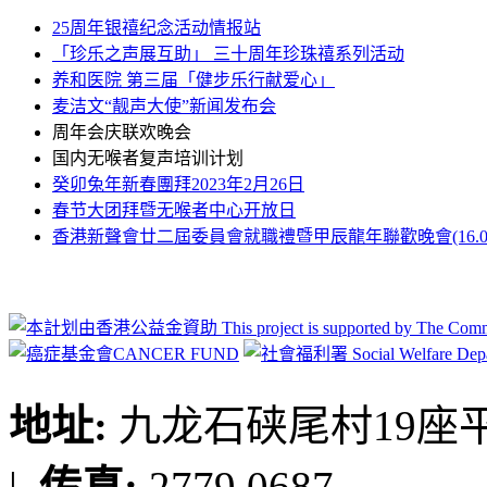
25周年银禧纪念活动情报站
「珍乐之声展互助」 三十周年珍珠禧系列活动
养和医院 第三届「健步乐行献爱心」
麦洁文“靓声大使”新闻发布会
周年会庆联欢晚会
国内无喉者复声培训计划
癸卯兔年新春團拜2023年2月26日
春节大团拜暨无喉者中心开放日
香港新聲會廿二屆委員會就職禮暨甲辰龍年聯歡晚會(16.03.2
地址:
九龙石硖尾村19座平台
|
传真:
2779 0687