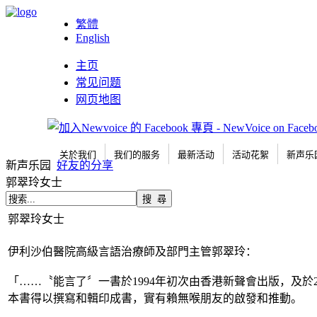
繁體
English
主页
常见问题
网页地图
关於我们
我们的服务
最新活动
活动花絮
新声乐
新声乐园
好友的分享
郭翠玲女士
郭翠玲女士
伊利沙伯醫院高級言語治療師及部門主管郭翠玲：
「……〝能言了〞一書於1994年初次由香港新聲會出版，及於
本書得以撰寫和輯印成書，實有賴無喉朋友的啟發和推動。