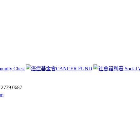
:
2779 0687
om