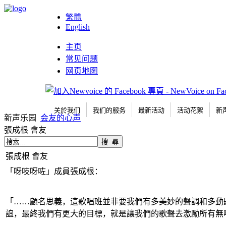
繁體
English
主页
常见问题
网页地图
关於我们
我们的服务
最新活动
活动花絮
新
新声乐园
会友的心声
張成根 會友
張成根 會友
「呀吱呀咗」成員張成根：
「……顧名思義，這歌唱班並非要我們有多美妙的聲調和多動
誼，最終我們有更大的目標，就是讓我們的歌聲去激勵所有無