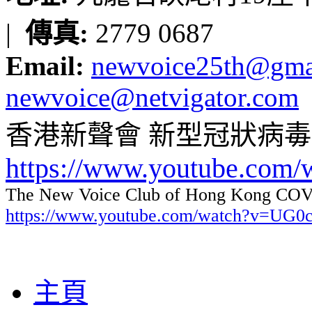
|
傳真:
2779 0687
Email:
newvoice25th@gma
newvoice@netvigator.com
香港新聲會 新型冠狀病
https://www.youtube.com
The New Voice Club of Hong Kong COVI
https://www.youtube.com/watch?v=UG
主頁