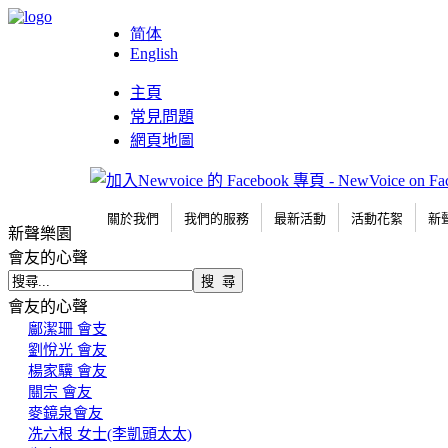
简体
English
主頁
常見問題
網頁地圖
關於我們
我們的服務
最新活動
活動花絮
新
新聲樂園
會友的心聲
會友的心聲
鄺潔珊 會支
劉悅光 會友
楊家驥 會友
關宗 會友
麥鏡泉會友
冼六根 女士(李凱頭太太)