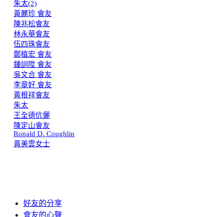
朱太(2)
黃麗珍 會友
陳兆松會友
林永華會友
伍四珠會友
鄭植宏 會友
鍾訓陞 會友
吳文合 會友
李章好 會友
黃根祥會友
朱太
王全德伉儷
陳定山會友
Ronald D. Coughlin
黃美雲女士
好友的分享
會友的心聲