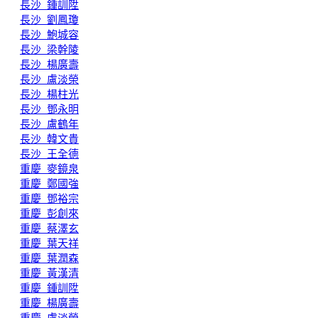
長沙_鍾訓陞
長沙_劉鳳瓊
長沙_鮑城容
長沙_梁幹陵
長沙_楊廣壽
長沙_盧淡榮
長沙_楊柱光
長沙_鄧永明
長沙_盧鶴年
長沙_韓文貴
長沙_王全德
重慶_麥鏡泉
重慶_鄭國強
重慶_鄧裕宗
重慶_彭創來
重慶_蔡澤玄
重慶_葉天祥
重慶_葉潤森
重慶_黃漢清
重慶_鍾訓陞
重慶_楊廣壽