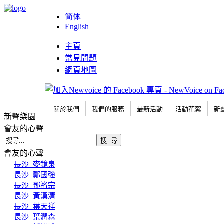
简体
English
主頁
常見問題
網頁地圖
關於我們
我們的服務
最新活動
活動花絮
新
新聲樂園
會友的心聲
會友的心聲
長沙_麥鏡泉
長沙_鄭國強
長沙_鄧裕宗
長沙_黃漢清
長沙_葉天祥
長沙_葉潤森