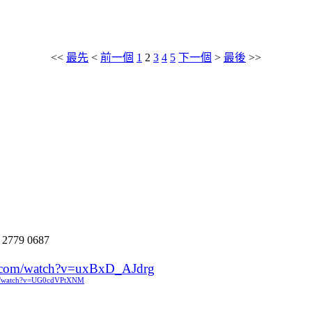
<<
最先
<
前一個
1
2
3
4
5
下一個
>
最後
>>
:
2779 0687
e.com/watch?v=uxBxD_AJdrg
om/watch?v=UG0cdVPtXNM